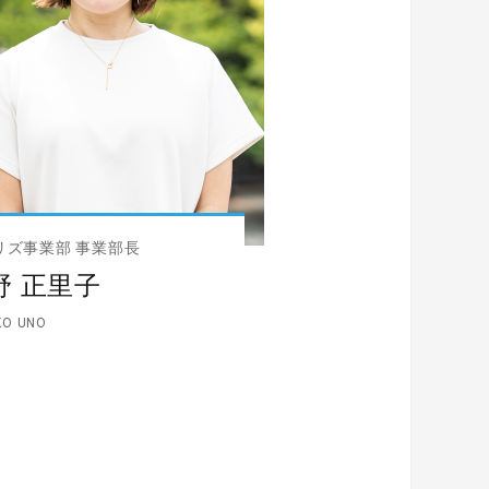
リズ事業部 事業部長
野 正里子
KO UNO