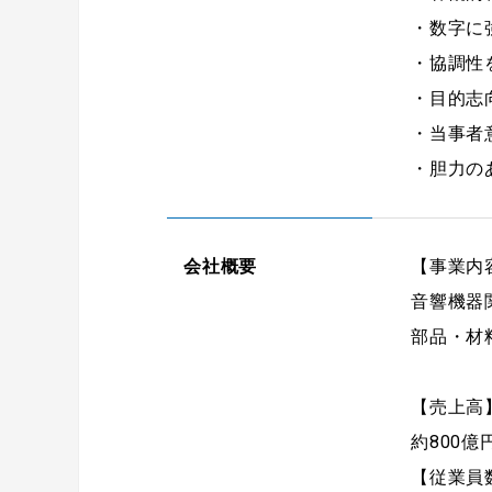
・数字に
・協調性
・目的志
・当事者
・胆力の
会社概要
【事業内
音響機器
部品・材
【売上高
約800億
【従業員