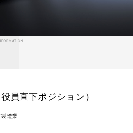
INFORMATION
（役員直下ポジション）
す製造業