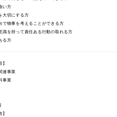
強い方
を大切にする方
向で物事を考えることができる方
意識を持って責任ある行動の取れる方
ある方
容】
関連事業
料事業
】
円
数】